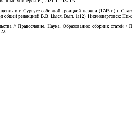
енный университет, 2021. С. 92-103.
ения в г. Сургуте соборной троицкой церкви (1745 г.) и Свято
Под общей редакцией В.В. Цыся. Вып. 1(12). Нижневартовск: Ниж
ьства // Православие. Наука. Образование: сборник статей / 
22.