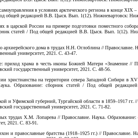
амоуправления в условиях арктического региона в конце XIX – 
 Под общей редакцией В.В. Цыся. Вып. 1(12). Нижневартовск: Ни
ях в царской России на примере подготовки поместного собора 
борник статей / Под общей редакцией В.В. Цыся. Вып. 1(12). Н
 архиерейского дома в трудах Н.Н. Оглоблина // Православие. Н
енный университет, 2021. С. 43-47.
: приход храма в честь иконы Божией Матери «Знамение // Пр
ский государственный университет, 2021. С. 48-56.
нии христианства на территории севера Западной Сибири в XVI
аука. Образование: сборник статей / Под общей редакцие
й и Уфимской губерний, Тургайской области в 1859–1917 гг. // 
ский государственный университет, 2021. С. 71-82.
х трудах Х.М. Лопарева // Православие. Наука. Образование: 
, 2021. С. 83-91.
он и православные братства (1918–1925 гг.) // Православие. На