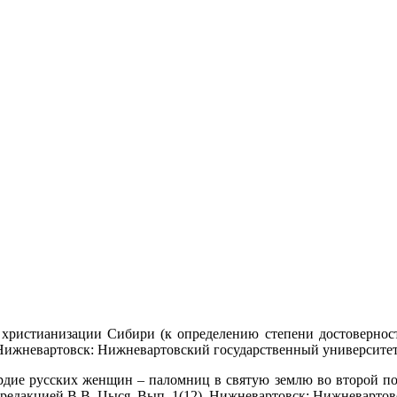
христианизации Сибири (к определению степени достоверности
 Нижневартовск: Нижневартовский государственный университет,
дие русских женщин – паломниц в святую землю во второй пол
 редакцией В.В. Цыся. Вып. 1(12). Нижневартовск: Нижневартовс