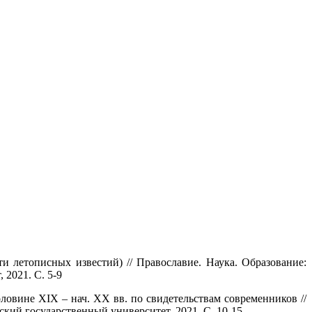
 летописных известий) // Православие. Наука. Образование:
 2021. С. 5-9
овине XIX – нач. ХХ вв. по свидетельствам современников //
кий государственный университет, 2021. С. 10-15.