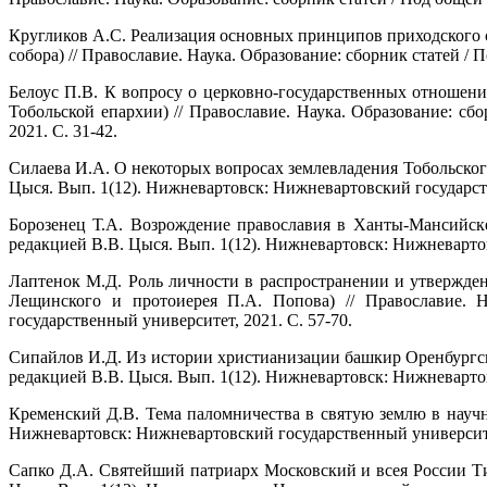
Кругликов А.С. Реализация основных принципов приходского с
собора) // Православие. Наука. Образование: сборник статей /
Белоус П.В. К вопросу о церковно-государственных отношени
Тобольской епархии) // Православие. Наука. Образование: с
2021. С. 31-42.
Силаева И.А. О некоторых вопросах землевладения Тобольского
Цыся. Вып. 1(12). Нижневартовск: Нижневартовский государств
Борозенец Т.А. Возрождение православия в Ханты-Мансийске
редакцией В.В. Цыся. Вып. 1(12). Нижневартовск: Нижневартов
Лаптенок М.Д. Роль личности в распространении и утвержде
Лещинского и протоиерея П.А. Попова) // Православие. Н
государственный университет, 2021. С. 57-70.
Сипайлов И.Д. Из истории христианизации башкир Оренбургско
редакцией В.В. Цыся. Вып. 1(12). Нижневартовск: Нижневартов
Кременский Д.В. Тема паломничества в святую землю в научны
Нижневартовск: Нижневартовский государственный университет
Сапко Д.А. Святейший патриарх Московский и всея России Тих