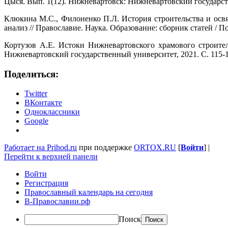
Цыся. Вып. 1(12). Нижневартовск: Нижневартовский государств
Клюкина М.С., Филоненко П.Л. История строительства и освящ
анализ // Православие. Наука. Образование: сборник статей / 
Кортузов А.Е. Истоки Нижневартовского храмового строител
Нижневартовский государственный университет, 2021. С. 115-1
Поделиться:
Twitter
ВКонтакте
Одноклассники
Google
Работает на Prihod.ru
при поддержке
ORTOX.RU
[
Войти
]
|
Перейти к верхней панели
Войти
Регистрация
Православный календарь на сегодня
В-Православии.рф
Поиск