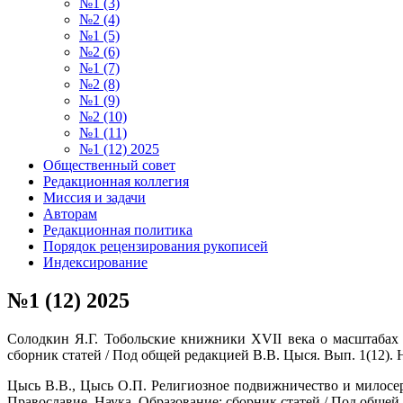
№1 (3)
№2 (4)
№1 (5)
№2 (6)
№1 (7)
№2 (8)
№1 (9)
№2 (10)
№1 (11)
№1 (12) 2025
Общественный совет
Редакционная коллегия
Миссия и задачи
Авторам
Редакционная политика
Порядок рецензирования рукописей
Индексирование
№1 (12) 2025
Солодкин Я.Г. Тобольские книжники XVII века о масштабах 
сборник статей / Под общей редакцией В.В. Цыся. Вып. 1(12).
Цысь В.В., Цысь О.П. Религиозное подвижничество и милосер
Православие. Наука. Образование: сборник статей / Под общей