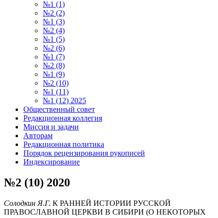
№1 (1)
№2 (2)
№1 (3)
№2 (4)
№1 (5)
№2 (6)
№1 (7)
№2 (8)
№1 (9)
№2 (10)
№1 (11)
№1 (12) 2025
Общественный совет
Редакционная коллегия
Миссия и задачи
Авторам
Редакционная политика
Порядок рецензирования рукописей
Индексирование
№2 (10) 2020
Солодкин Я.Г.
К РАННЕЙ ИСТОРИИ РУССКОЙ
ПРАВОСЛАВНОЙ ЦЕРКВИ В СИБИРИ (О НЕКОТОРЫХ