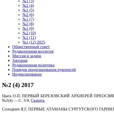
№1 (3)
№2 (4)
№1 (5)
№2 (6)
№1 (7)
№2 (8)
№1 (9)
№2 (10)
№1 (11)
№1 (12) 2025
Общественный совет
Редакционная коллегия
Миссия и задачи
Авторам
Редакционная политика
Порядок рецензирования рукописей
Индексирование
№2 (4) 2017
Цысь О.П. ПЕРВЫЙ БЕРЕЗОВСКИЙ АРХИЕРЕЙ ПРЕОСВЯЩЕННЫЙ 
№2(4) — С. 3-9.
Скачать
Солодкин Я.Г. ПЕРВЫЕ АТАМАНЫ СУРГУТСКОГО ГАРНИЗОНА // 