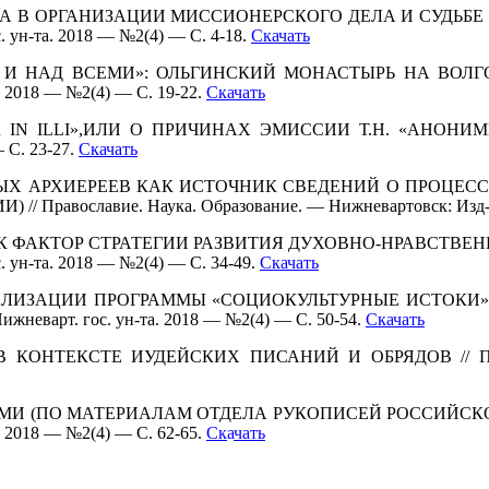
ДА В ОРГАНИЗАЦИИ МИССИОНЕРСКОГО ДЕЛА И СУДЬБЕ 
 ун-та. 2018 — №2(4) — С. 4-18.
Скачать
 И НАД ВСЕМИ»: ОЛЬГИНСКИЙ МОНАСТЫРЬ НА ВОЛГОВЕ
. 2018 — №2(4) — С. 19-22.
Скачать
 ILLI»,ИЛИ О ПРИЧИНАХ ЭМИССИИ Т.Н. «АНОНИМНЫХ 
 С. 23-27.
Скачать
ИАЛЬНЫХ АРХИЕРЕЕВ КАК ИСТОЧНИК СВЕДЕНИЙ О ПРОЦ
лавие. Наука. Образование. — Нижневартовск: Изд-во Ниж
 ФАКТОР СТРАТЕГИИ РАЗВИТИЯ ДУХОВНО-НРАВСТВЕННО
 ун-та. 2018 — №2(4) — С. 34-49.
Скачать
Ы РЕАЛИЗАЦИИ ПРОГРАММЫ «СОЦИОКУЛЬТУРНЫЕ ИСТОКИ
жневарт. гос. ун-та. 2018 — №2(4) — С. 50-54.
Скачать
ОНТЕКСТЕ ИУДЕЙСКИХ ПИСАНИЙ И ОБРЯДОВ // Правосла
ЕГАМИ (ПО МАТЕРИАЛАМ ОТДЕЛА РУКОПИСЕЙ РОССИЙСКОЙ
. 2018 — №2(4) — С. 62-65.
Ск
а
чать