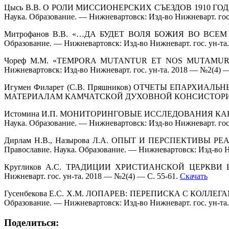
Цысь В.В. О РОЛИ МИССИОНЕРСКИХ СЪЕЗДОВ 1910 ГО
Наука. Образование. — Нижневартовск: Изд-во Нижневарт. гос.
Митрофанов В.В. «…ДА БУДЕТ ВОЛЯ БОЖИЯ ВО ВСЕМ
Образование. — Нижневартовск: Изд-во Нижневарт. гос. ун-та
Чореф М.М. «TEMPORA MUTANTUR ET NOS MUTAMUR IN
Нижневартовск: Изд-во Нижневарт. гос. ун-та. 2018 — №2(4) —
Игумен Филарет (С.В. Пряшников) ОТЧЕТЫ ЕПАРХ
МАТЕРИАЛАМ КАМЧАТСКОЙ ДУХОВНОЙ КОНСИСТОРИИ) // Правос
Истомина И.П. МОНИТОРИНГОВЫЕ ИССЛЕДОВАНИЯ КАК
Наука. Образование. — Нижневартовск: Изд-во Нижневарт. гос.
Дирлам Н.В., Назырова Л.А. ОПЫТ И ПЕРСПЕКТИВ
Православие. Наука. Образование. — Нижневартовск: Изд-во Ни
Кругликов А.С. ТРАДИЦИИ ХРИСТИАНСКОЙ ЦЕРКВИ В К
Нижневарт. гос. ун-та. 2018 — №2(4) — С. 55-61.
Скачать
Гусенбекова Е.С. Х.М. ЛОПАРЕВ: ПЕРЕПИСКА С КОЛЛ
Образование. — Нижневартовск: Изд-во Нижневарт. гос. ун-та
Поделиться: