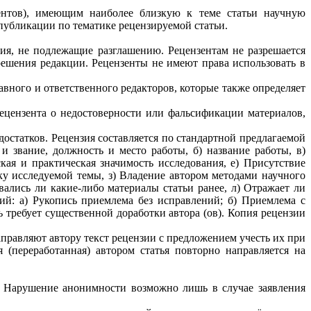
зентов), имеющим наиболее близкую к теме статьи научную
публикации по тематике рецензируемой статьи.
ия, не подлежащие разглашению. Рецензентам не разрешается
зрешения редакции. Рецензенты не имеют права использовать в
авного и ответственного редакторов, которые также определяет
ецензента о недостоверности или фальсификации материалов,
остатков. Рецензия составляется по стандартной предлагаемой
 звание, должность и место работы, б) название работы, в)
кая и практическая значимость исследования, е) Присутствие
ку исследуемой темы, з) Владение автором методами научного
вались ли какие-либо материалы статьи ранее, л) Отражает ли
й: а) Рукопись приемлема без исправлений; б) Приемлема с
 требует существенной доработки автора (ов). Копия рецензии
правляют автору текст рецензии с предложением учесть их при
 (переработанная) автором статья повторно направляется на
и. Нарушение анонимности возможно лишь в случае заявления