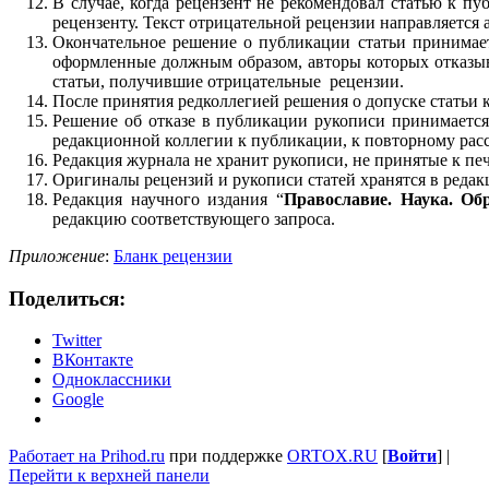
В случае, когда рецензент не рекомендовал статью к пу
рецензенту. Текст отрицательной рецензии направляется а
Окончательное решение о публикации статьи принимает
оформленные должным образом, авторы которых отказываю
статьи, получившие отрицательные рецензии.
После принятия редколлегией решения о допуске статьи 
Решение об отказе в публикации рукописи принимается
редакционной коллегии к публикации, к повторному рас
Редакция журнала не хранит рукописи, не принятые к пе
Оригиналы рецензий и рукописи статей хранятся в реда
Редакция научного издания “
Православие. Наука. Об
редакцию соответствующего запроса.
Приложение
:
Бланк рецензии
Поделиться:
Twitter
ВКонтакте
Одноклассники
Google
Работает на Prihod.ru
при поддержке
ORTOX.RU
[
Войти
]
|
Перейти к верхней панели