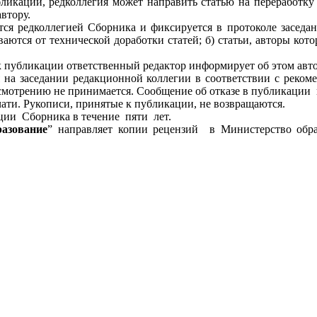
бликации, редколлегия может направить статью на переработку
втору.
ся редколлегией Сборника и фиксируется в протоколе заседан
тся от технической доработки статей; б) статьи, авторы кото
к публикации ответственный редактор информирует об этом авто
 на заседании редакционной коллегии в соответствии с реком
смотрению не принимается. Сообщение об отказе в публикации н
чати. Рукописи, принятые к публикации, не возвращаются.
кции Сборника в течение пяти лет.
разование
” направляет копии рецензий в Министерство обр