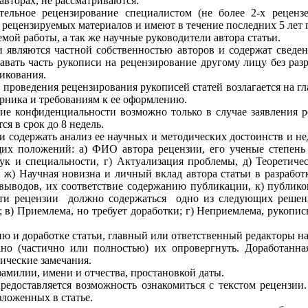
вторах, не рассматриваются.
ательное рецензирование специалистом (не более 2-х рецен
рецензируемых материалов и имеют в течение последних 5 лет 
мой работы, а так же научные руководители автора статьи.
 являются частной собственностью авторов и содержат сведен
давать часть рукописи на рецензирование другому лицу без ра
ликования.
 проведения рецензирования рукописей статей возлагается на гл
рника и требованиям к ее оформлению.
е конфиденциальности возможно только в случае заявления р
я в срок до 8 недель.
 содержать анализ ее научных и методических достоинств и нед
х положений: а) ФИО автора рецензии, его ученые степень и
ук и специальности, г) Актуализация проблемы, д) Теоретичес
 ж) Научная новизна и личный вклад автора статьи в разработ
 выводов, их соответствие содержанию публикации, к) публико
сти рецензии должно содержаться одно из следующих решени
) Приемлема, но требует доработки; г) Неприемлема, рукопись
ю и доработке статьи, главный или ответственный редакторы на
но (частично или полностью) их опровергнуть. Доработанная
ические замечания.
амилии, имени и отчества, простановкой даты.
редоставляется возможность ознакомиться с текстом рецензи
зложенных в статье.