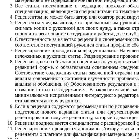
материалов и не содержащие контактной информации об а
Все статьи, поступившие в редакцию, проходят обяз
специализацию, являющимся специалистами по тематике 
Рецензентом не может быть автор или соавтор рецензируе
Рецензенты уведомляются, что присланные им рукописи
снимать копии с рукописей для своих нужд, а также от
своих интересах знание о содержании работы до ее опуб
Ответственность за качество рецензий и своевременность
соответствие поступившей рукописи статьи профилю сбо
Рецензирование проводится конфиденциально. Нарушени
изложенных в рукописи статьи. Рецензирование проводитс
Рецензия должна объективно оценивать научную статью и
редакцией форме, с обязательным освещением следующи
Соответствие содержания статьи заявленной отрасли на
анализа современного состояния изученности проблемы,
анализа и обобщения, и) Обоснованность результатов и
название статьи ее содержание. В заключительной ча
минимальными исправлениями литературного редактора; в
отправляется автору рукописи.
Если в рецензии содержатся рекомендации по исправлени
подготовке нового варианта статьи или аргументирова
рецензирование тому же рецензенту, который сделал крит
Рецензия подписывается специалистом с расшифровкой ф
Рецензирование проводится анонимно. Автору статьи п
рецензента о плагиате или фальсификации материалов, и