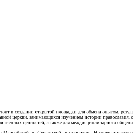
остоит в создании открытой площадки для обмена опытом, резу
авной церкви, занимающихся изучением истории православия, о
авственных ценностей, а также для междисциплинарного общени
ансийской и Сургутской митрополии, Нижневартовского г