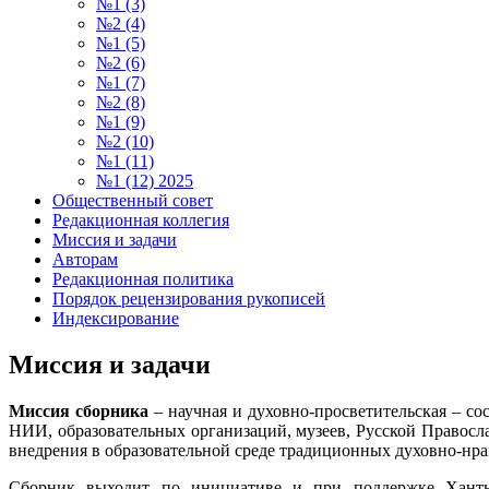
№1 (3)
№2 (4)
№1 (5)
№2 (6)
№1 (7)
№2 (8)
№1 (9)
№2 (10)
№1 (11)
№1 (12) 2025
Общественный совет
Редакционная коллегия
Миссия и задачи
Авторам
Редакционная политика
Порядок рецензирования рукописей
Индексирование
Миссия и задачи
Миссия сборника
– научная и духовно-просветительская – с
НИИ, образовательных организаций, музеев, Русской Правосл
внедрения в образовательной среде традиционных духовно-нр
Сборник выходит по инициативе и при поддержке Ханты-М