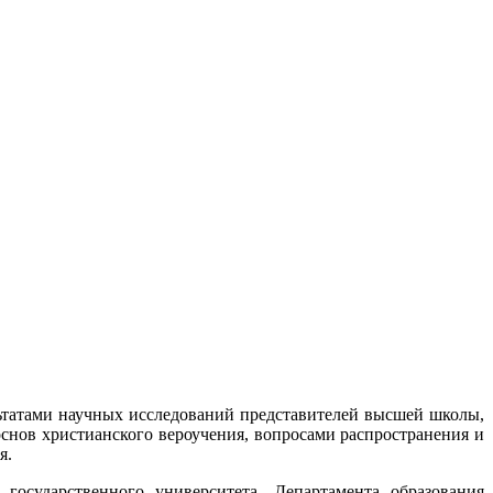
льтатами научных исследований представителей высшей школы,
снов христианского вероучения, вопросами распространения и
я.
осударственного университета, Департамента образования